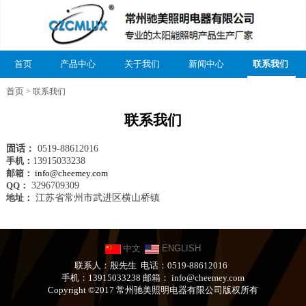
首页
产品中心
关于我们
新闻中心
联系我们
首页
> 联系我们
联系我们
固话：
0519-88612016
手机：
13915033238
邮箱：
info@cheemey.com
QQ：
3296709309
地址：
江苏省常州市武进区横山桥镇
中文
ENGLISH
联系人：殷先生 电话：0519-88612016
手机：13915033238 邮箱：
info@cheemey.com
Copyright ©2017
常州驰美照明电器有限公司
版权所有